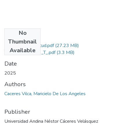
No
Files
Thumbnail
Grado de Similitud.pdf
(27.23 MB)
Available
T036_75167823_T_.pdf
(3.3 MB)
Date
2025
Authors
Caceres Vilca, Maricielo De Los Angeles
Publisher
Universidad Andina Néstor Cáceres Velásquez