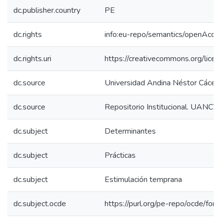
dc.publisher.country
PE
dc.rights
info:eu-repo/semantics/openAcce
dc.rights.uri
https://creativecommons.org/licen
dc.source
Universidad Andina Néstor Cácer
dc.source
Repositorio Institucional. UANCV
dc.subject
Determinantes
dc.subject
Prácticas
dc.subject
Estimulación temprana
dc.subject.ocde
https://purl.org/pe-repo/ocde/for