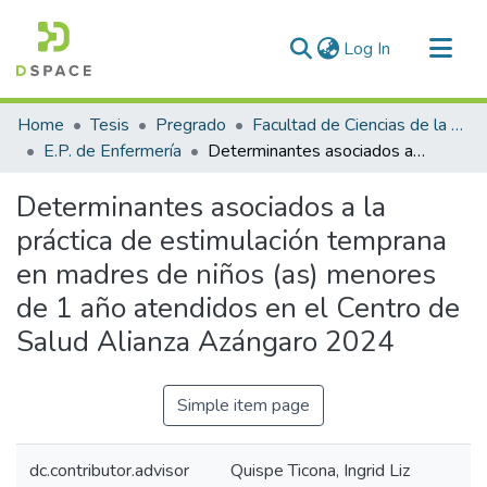
(current)
Log In
Communities & Collections
Home
Tesis
Pregrado
Facultad de Ciencias de la Salud
All of DSpace
E.P. de Enfermería
Determinantes asociados a la práctica de estimulación temprana en madres de niños (as) menores de 1 año atendidos en el Centro de Salud Alianza Azángaro 2024
Statistics
Determinantes asociados a la
práctica de estimulación temprana
en madres de niños (as) menores
de 1 año atendidos en el Centro de
Salud Alianza Azángaro 2024
Simple item page
dc.contributor.advisor
Quispe Ticona, Ingrid Liz