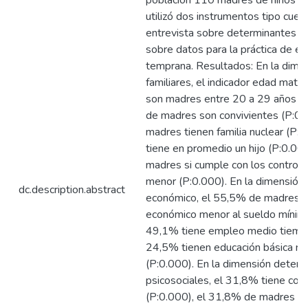
población 110 madres de niños m
utilizó dos instrumentos tipo cues
entrevista sobre determinantes y 
sobre datos para la práctica de es
temprana. Resultados: En la dime
familiares, el indicador edad mate
son madres entre 20 a 29 años (
de madres son convivientes (P:0.
madres tienen familia nuclear (P:
tiene en promedio un hijo (P:0.00
madres si cumple con los control
menor (P:0.000). En la dimensión 
dc.description.abstract
económico, el 55,5% de madres t
económico menor al sueldo mínimo 
49,1% tiene empleo medio tiempo
24,5% tienen educación básica re
(P:0.000). En la dimensión deter
psicosociales, el 31,8% tiene conf
(P:0.000), el 31,8% de madres no 