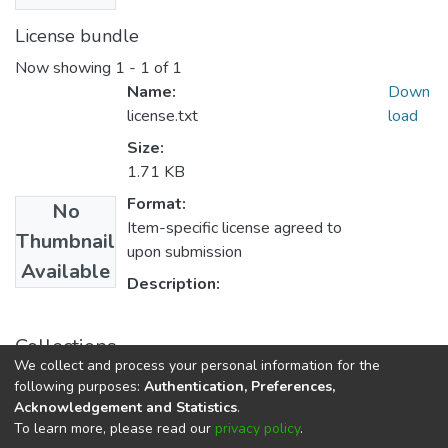
License bundle
Now showing
1 - 1 of 1
Name:
Down
license.txt
load
Size:
1.71 KB
Format:
No
Item-specific license agreed to
Thumbnail
upon submission
Available
Description:
Collections
We collect and process your personal information for the
E.P. de Enfermería
following purposes:
Authentication, Preferences,
Acknowledgement and Statistics
.
To learn more, please read our
privacy policy
.
DSpace software
copyright © 2002-2026
LYRASIS