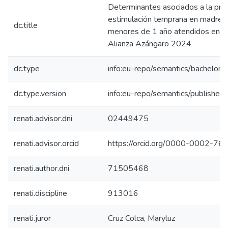
Determinantes asociados a la prác
estimulación temprana en madres 
dc.title
menores de 1 año atendidos en el
Alianza Azángaro 2024
dc.type
info:eu-repo/semantics/bachelorT
dc.type.version
info:eu-repo/semantics/published
renati.advisor.dni
02449475
renati.advisor.orcid
https://orcid.org/0000-0002-7
renati.author.dni
71505468
renati.discipline
913016
renati.juror
Cruz Colca, Maryluz