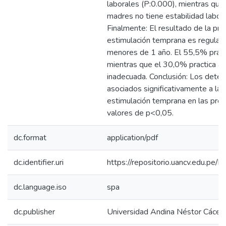
laborales (P:0.000), mientras qu
madres no tiene estabilidad labora
Finalmente: El resultado de la prá
estimulación temprana es regular
menores de 1 año. El 55,5% practi
mientras que el 30,0% practica a
inadecuada. Conclusión: Los dete
asociados significativamente a la 
estimulación temprana en las prog
valores de p<0,05.
dc.format
application/pdf
dc.identifier.uri
https://repositorio.uancv.edu.p
dc.language.iso
spa
dc.publisher
Universidad Andina Néstor Cácer