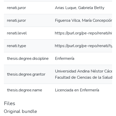
renati.juror
Arias Luque, Gabriela Betty
renati.juror
Figueroa Vilca, María Concepción
renati.level
https://purl.org/pe-repo/renati/niv
renati.type
https://purl.org/pe-repo/renati/ty
thesis.degree.discipline
Enfermería
Universidad Andina Néstor Cácer
thesis.degree.grantor
Facultad de Ciencias de la Salud
thesis.degree.name
Licenciada en Enfermería
Files
Original bundle