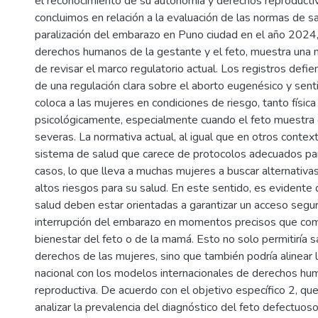
el reconocimiento de su autonomía y derechos reproductiv
concluimos en relación a la evaluación de las normas de sa
paralización del embarazo en Puno ciudad en el año 2024
derechos humanos de la gestante y el feto, muestra una 
de revisar el marco regulatorio actual. Los registros defi
de una regulación clara sobre el aborto eugenésico y sent
coloca a las mujeres en condiciones de riesgo, tanto físic
psicológicamente, especialmente cuando el feto muestra
severas. La normativa actual, al igual que en otros contex
sistema de salud que carece de protocolos adecuados pa
casos, lo que lleva a muchas mujeres a buscar alternativa
altos riesgos para su salud. En este sentido, es evidente
salud deben estar orientadas a garantizar un acceso seguro
interrupción del embarazo en momentos precisos que co
bienestar del feto o de la mamá. Esto no solo permitiría s
derechos de las mujeres, sino que también podría alinear l
nacional con los modelos internacionales de derechos hu
reproductiva. De acuerdo con el objetivo específico 2, qu
analizar la prevalencia del diagnóstico del feto defectuos