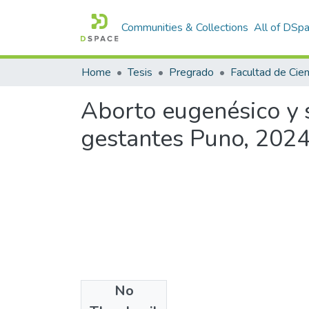
Communities & Collections
All of DSp
Home
Tesis
Pregrado
Aborto eugenésico y s
gestantes Puno, 202
No
Files