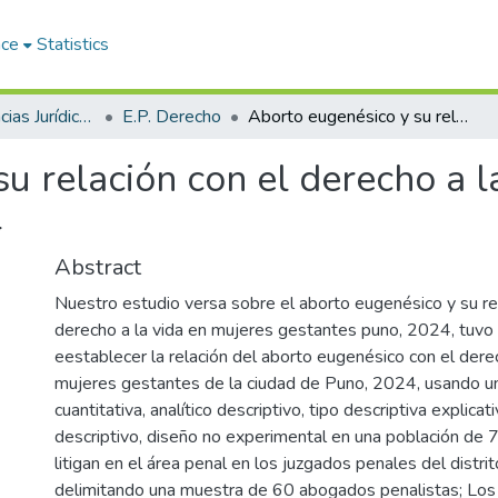
ace
Statistics
Facultad de Ciencias Jurídicas y Políticas
E.P. Derecho
Aborto eugenésico y su relación con el derecho a la vida en mujeres gestantes Puno, 2024
u relación con el derecho a l
4
Abstract
Nuestro estudio versa sobre el aborto eugenésico y su rel
derecho a la vida en mujeres gestantes puno, 2024, tuvo
eestablecer la relación del aborto eugenésico con el derec
mujeres gestantes de la ciudad de Puno, 2024, usando u
cuantitativa, analítico descriptivo, tipo descriptiva explicat
descriptivo, diseño no experimental en una población de
litigan en el área penal en los juzgados penales del distri
delimitando una muestra de 60 abogados penalistas; Los