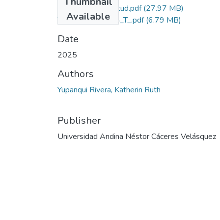
Thumbnail
Grado de Similitud.pdf
(27.97 MB)
Available
T036_73643238_T_.pdf
(6.79 MB)
Date
2025
Authors
Yupanqui Rivera, Katherin Ruth
Publisher
Universidad Andina Néstor Cáceres Velásquez