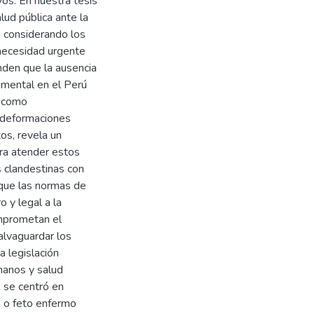
os. En nuestra tesis
lud pública ante la
, considerando los
necesidad urgente
enden que la ausencia
imental en el Perú
a como
 deformaciones
tos, revela un
ra atender estos
s clandestinas con
 que las normas de
 y legal a la
mprometan el
alvaguardar los
a legislación
manos y salud
e se centró en
o o feto enfermo