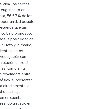
a Vida, los hechos
o eugenésico en
unta, 56.67% de los
 oportunidad posible
recuerda que las
ico bajo pronóstico
cia la posibilidad de
el feto y la madre,
frente a estos
nvestigación con
 relación entre el
, así como en la
ón reveladora entre
nésico, al presentar
ta directamente la
al de la mujer
nen en cuenta
creando un vacío en