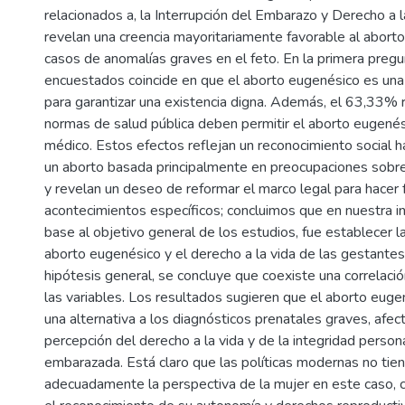
relacionados a, la Interrupción del Embarazo y Derecho a l
revelan una creencia mayoritariamente favorable al abort
casos de anomalías graves en el feto. En la primera preg
encuestados coincide en que el aborto eugenésico es una
para garantizar una existencia digna. Además, el 63,33% 
normas de salud pública deben permitir el aborto eugenés
médico. Estos efectos reflejan un reconocimiento social ha
un aborto basada principalmente en preocupaciones sobre 
y revelan un deseo de reformar el marco legal para hacer 
acontecimientos específicos; concluimos que en nuestra i
base al objetivo general de los estudios, fue establecer la
aborto eugenésico y el derecho a la vida de las gestantes
hipótesis general, se concluye que coexiste una correlaci
las variables. Los resultados sugieren que el aborto euge
una alternativa a los diagnósticos prenatales graves, afec
percepción del derecho a la vida y de la integridad person
embarazada. Está claro que las políticas modernas no tie
adecuadamente la perspectiva de la mujer en este caso, 