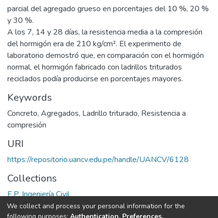
parcial del agregado grueso en porcentajes del 10 %, 20 %
y 30 %.
A los 7, 14 y 28 días, la resistencia media a la compresión
del hormigón era de 210 kg/cm². El experimento de
laboratorio demostró que, en comparación con el hormigón
normal, el hormigón fabricado con ladrillos triturados
reciclados podía producirse en porcentajes mayores.
Keywords
Concreto
,
Agregados
,
Ladrillo triturado
,
Resistencia a
compresión
URI
https://repositorio.uancv.edu.pe/handle/UANCV/6128
Collections
E.P. Ingeniería Civil
We collect and process your personal information for the
Full item page
following purposes:
Authentication, Preferences,