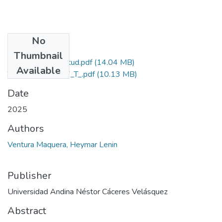
No
Files
Thumbnail
Grado de Similitud.pdf
(14.04 MB)
Available
T036_70875477_T_.pdf
(10.13 MB)
Date
2025
Authors
Ventura Maquera, Heymar Lenin
Publisher
Universidad Andina Néstor Cáceres Velásquez
Abstract