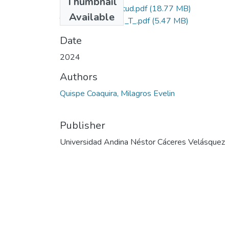
Thumbnail
Grado de Similitud.pdf
(18.77 MB)
Available
T036_77663989_T_.pdf
(5.47 MB)
Date
2024
Authors
Quispe Coaquira, Milagros Evelin
Publisher
Universidad Andina Néstor Cáceres Velásquez