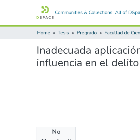
Communities & Collections
All of DSp
Home
Tesis
Pregrado
Inadecuada aplicación
influencia en el delit
No
Files