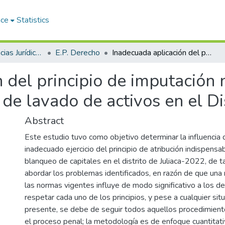
ace
Statistics
Facultad de Ciencias Jurídicas y Políticas
E.P. Derecho
Inadecuada aplicación del principio de imputación necesaria y su influencia en el delito de lavado de activos en el Distrito de Juliaca 2022
 del principio de imputación 
o de lavado de activos en el Di
Abstract
Este estudio tuvo como objetivo determinar la influencia 
inadecuado ejercicio del principio de atribución indispensa
blanqueo de capitales en el distrito de Juliaca-2022, de 
abordar los problemas identificados, en razón de que una 
las normas vigentes influye de modo significativo a los de
respetar cada uno de los principios, y pese a cualquier sit
presente, se debe de seguir todos aquellos procedimient
el proceso penal; la metodología es de enfoque cuantitativ