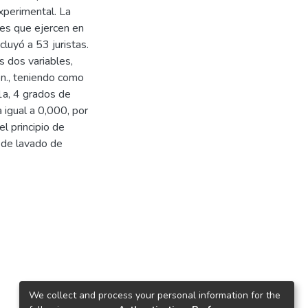
experimental. La
es que ejercen en
cluyó a 53 juristas.
s dos variables,
on., teniendo como
1a, 4 grados de
a igual a 0,000, por
l principio de
o de lavado de
We collect and process your personal information for the