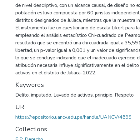
de nivel descriptivo, con un alcance causal, de diseño no 
población estuvo compuesta por 60 juristas independient
distritos designados de Juliaca, mientras que la muestra in
El instrumento fue un cuestionario de escala Likert para la
empleando el análisis estadístico Chi-cuadrado de Pears
resultado que se encontró una chi cuadrada igual a 35,59
libertad, un p-valor igual a 0,001 y un valor de significanci
lo que se concluye indicando que el inadecuado ejercicio de
atribución necesaria influye significativamente en el delit
activos en el distrito de Juliaca-2022.
Keywords
Delito
,
imputado
,
Lavado de activos
,
principio
,
Respeto
URI
https://repositorio.uancv.edu.pe/handle/UANCV/4899
Collections
E.P. Derecho