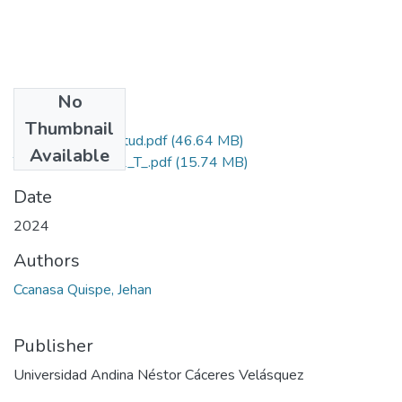
No
Files
Thumbnail
Grado de Similitud.pdf
(46.64 MB)
Available
T036_45088622_T_.pdf
(15.74 MB)
Date
2024
Authors
Ccanasa Quispe, Jehan
Publisher
Universidad Andina Néstor Cáceres Velásquez