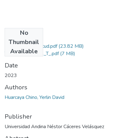
No
Files
Thumbnail
Grado de Similitud.pdf
(23.82 MB)
Available
T036_70101741_T_.pdf
(7 MB)
Date
2023
Authors
Huarcaya Chino, Yerlin David
Publisher
Universidad Andina Néstor Cáceres Velásquez