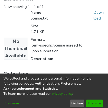
Now showing
1 - 1 of 1
Name:
Down
license.txt
load
Size:
1.71 KB
Format:
No
Item-specific license agreed to
Thumbnail
upon submission
Available
Description:
Collections
We collect and process your personal information for the
E.P. Ingeniería Sanitaria y Ambiental
following purposes:
Authentication, Preferences,
Acknowledgement and Statistics
.
To learn more, please read our
privacy policy
.
DSpace software
copyright © 2002-2026
LYRASIS
Cookie
Privacy
End User
Send
Customize
Decline
That's ok
settings
policy
Agreement
Feedback