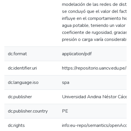
modelación de las redes de distrib
se concluyó que el valor del facto
influye en el comportamiento hidr
agua potable, teniendo un valor 
coeficiente de rugosidad, gracias a
presión o carga varía considerabl
dc.format
application/pdf
dc.identifier.uri
https://repositorio.uancv.edu.p
dc.language.iso
spa
dc.publisher
Universidad Andina Néstor Cácer
dc.publisher.country
PE
dc.rights
info:eu-repo/semantics/openAcce