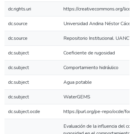
dc.rights.uri
https://creativecommons.org/licen
dc.source
Universidad Andina Néstor Cácer
dc.source
Repositorio Institucional. UANCV
dc.subject
Coeficiente de rugosidad
dc.subject
Comportamiento hidráulico
dc.subject
Agua potable
dc.subject
WaterGEMS
dc.subject.ocde
https://purl.org/pe-repo/ocde/for
Evaluación de la influencia del coe
rugosidad en el comportamiento hi