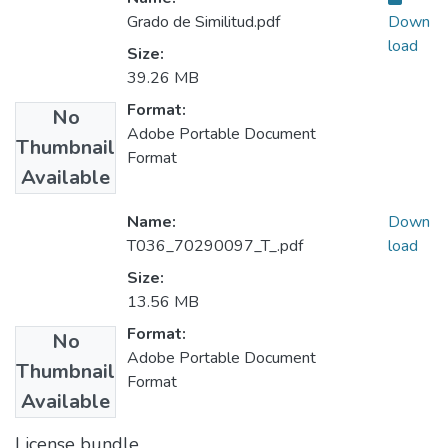
Grado de Similitud.pdf
Down
load
Size:
39.26 MB
Format:
No
Adobe Portable Document
Thumbnail
Format
Available
Name:
Down
T036_70290097_T_.pdf
load
Size:
13.56 MB
Format:
No
Adobe Portable Document
Thumbnail
Format
Available
License bundle