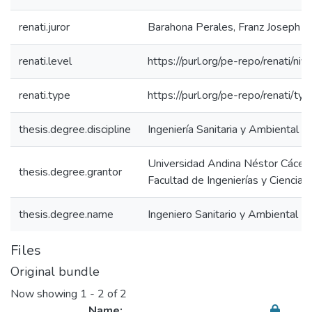
renati.juror
Barahona Perales, Franz Joseph
renati.level
https://purl.org/pe-repo/renati/niv
renati.type
https://purl.org/pe-repo/renati/ty
thesis.degree.discipline
Ingeniería Sanitaria y Ambiental
Universidad Andina Néstor Cácer
thesis.degree.grantor
Facultad de Ingenierías y Ciencias
thesis.degree.name
Ingeniero Sanitario y Ambiental
Files
Original bundle
Now showing
1 - 2 of 2
Name: