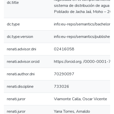
dc.title
sistema de distribución de agua p
Poblado de Jacha Jaá, Moho – 20
dc.type
info:eu-repo/semantics/bachelorT
dc.type.version
info:eu-repo/semantics/published
renati.advisor.dni
02416058
renati.advisor.orcid
https://orcid.org. /0000-0001-
renati.author.dni
70290097
renati.discipline
733026
renati.juror
Viamonte Calla, Oscar Vicente
renati.juror
Yana Torres, Arnaldo