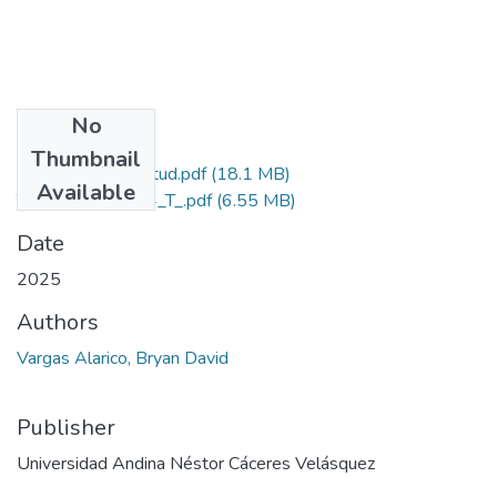
No
Files
Thumbnail
Grado de Similitud.pdf
(18.1 MB)
Available
T036_47176644_T_.pdf
(6.55 MB)
Date
2025
Authors
Vargas Alarico, Bryan David
Publisher
Universidad Andina Néstor Cáceres Velásquez