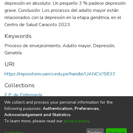
depresión en absoluto. Un pequeño 3 % padece depresión
grave. Conclusión: Los procesos del adulto mayor están
relacionados con la depresión en la etapa geriátrica, en el
Centro de Salud Caracoto 2023.
Keywords
Proceso de envejecimiento
,
Adulto mayor
,
Depresión
,
Geriatría
URI
https://repositorio.uancv.edu.pe/handle/UANCV/5833
Collections
E.P. de Enfermería
We collect and process your personal information for the
Full item page
following purposes:
Authentication, Preferences,
Acknowledgement and Statistics
.
To learn more, please read our
privacy policy
.
DSpace software
copyright © 2002-2026
LYRASIS
Cookie
Privacy
End User
Send
Customize
Decline
That's ok