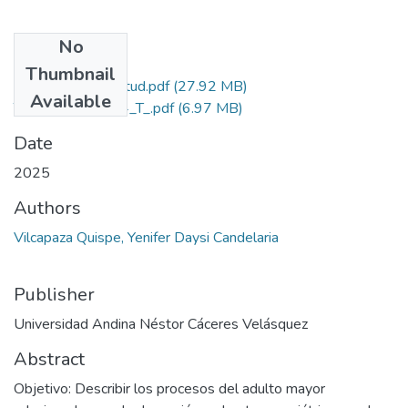
No
Files
Thumbnail
Grado de Similitud.pdf
(27.92 MB)
Available
T036_70090944_T_.pdf
(6.97 MB)
Date
2025
Authors
Vilcapaza Quispe, Yenifer Daysi Candelaria
Publisher
Universidad Andina Néstor Cáceres Velásquez
Abstract
Objetivo: Describir los procesos del adulto mayor