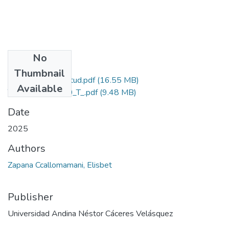
No
Files
Thumbnail
Grado de Similitud.pdf
(16.55 MB)
Available
T036_76682750_T_.pdf
(9.48 MB)
Date
2025
Authors
Zapana Ccallomamani, Elisbet
Publisher
Universidad Andina Néstor Cáceres Velásquez