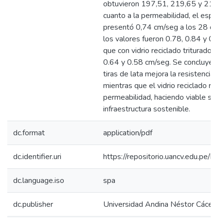
obtuvieron 197,51, 219,65 y 210
cuanto a la permeabilidad, el esp
presentó 0,74 cm/seg a los 28 días
los valores fueron 0.78, 0.84 y 0
que con vidrio reciclado triturado 
0.64 y 0.58 cm/seg. Se concluye q
tiras de lata mejora la resistencia
mientras que el vidrio reciclado re
permeabilidad, haciendo viable su
infraestructura sostenible.
dc.format
application/pdf
dc.identifier.uri
https://repositorio.uancv.edu.p
dc.language.iso
spa
dc.publisher
Universidad Andina Néstor Cácer