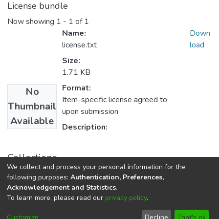
License bundle
Now showing
1 - 1 of 1
Name:
Down
license.txt
load
Size:
1.71 KB
Format:
No
Item-specific license agreed to
Thumbnail
upon submission
Available
Description:
Collections
We collect and process your personal information for the
E.P. Ingeniería Civil
following purposes:
Authentication, Preferences,
Acknowledgement and Statistics
.
To learn more, please read our
privacy policy
.
DSpace software
copyright © 2002-2026
LYRASIS
Cookie
Privacy
End User
Send
Customize
Decline
That's ok