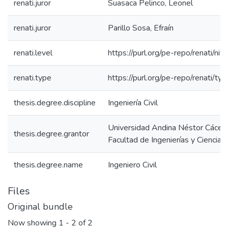
renati.juror
Suasaca Pelinco, Leonel
renati.juror
Parillo Sosa, Efraín
renati.level
https://purl.org/pe-repo/renati/niv
renati.type
https://purl.org/pe-repo/renati/ty
thesis.degree.discipline
Ingeniería Civil
Universidad Andina Néstor Cácer
thesis.degree.grantor
Facultad de Ingenierías y Ciencias
thesis.degree.name
Ingeniero Civil
Files
Original bundle
Now showing
1 - 2 of 2