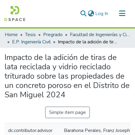
(current)
Log In
Communities & Collections
Home
Tesis
Pregrado
Facultad de Ingenierías y Ciencias Puras
All of DSpace
E.P. Ingeniería Civil
Impacto de la adición de tiras de lata reciclada y vidrio reciclado triturado sobre las propiedades de un concreto poroso en el Distrito de San Miguel 2024
Statistics
Impacto de la adición de tiras de
lata reciclada y vidrio reciclado
triturado sobre las propiedades de
un concreto poroso en el Distrito de
San Miguel 2024
Simple item page
dc.contributor.advisor
Barahona Perales, Franz Joseph