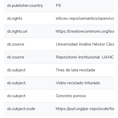
dc.publisher.country
PE
dc.rights
info:eu-repo/semantics/openAcce
dc.rights.uri
https://creativecommons.org/licen
dc.source
Universidad Andina Néstor Cácer
dc.source
Repositorio Institucional. UANCV
dc.subject
Tiras de lata reciclada
dc.subject
Vidrio reciclado triturado
dc.subject
Concreto poroso
dc.subject.ocde
https://purl.org/pe-repo/ocde/for