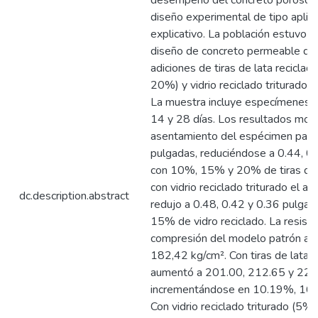
desempeño del concreto poroso.
diseño experimental de tipo aplica
explicativo. La población estuvo 
diseño de concreto permeable de
adiciones de tiras de lata recicl
20%) y vidrio reciclado triturado
La muestra incluye especímenes e
14 y 28 días. Los resultados most
asentamiento del espécimen patr
pulgadas, reduciéndose a 0.44, 0
con 10%, 15% y 20% de tiras de 
con vidrio reciclado triturado el a
dc.description.abstract
redujo a 0.48, 0.42 y 0.36 pulga
15% de vidro reciclado. La resiste
compresión del modelo patrón a l
182,42 kg/cm². Con tiras de lata
aumentó a 201.00, 212.65 y 222
incrementándose en 10.19%, 16
Con vidrio reciclado triturado (5