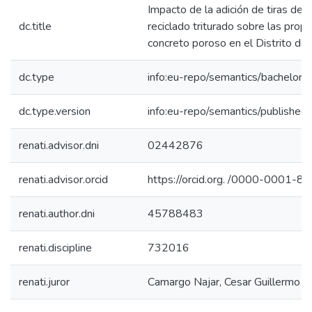
Impacto de la adición de tiras de la
dc.title
reciclado triturado sobre las prop
concreto poroso en el Distrito d
dc.type
info:eu-repo/semantics/bachelorT
dc.type.version
info:eu-repo/semantics/published
renati.advisor.dni
02442876
renati.advisor.orcid
https://orcid.org. /0000-0001-
renati.author.dni
45788483
renati.discipline
732016
renati.juror
Camargo Najar, Cesar Guillermo