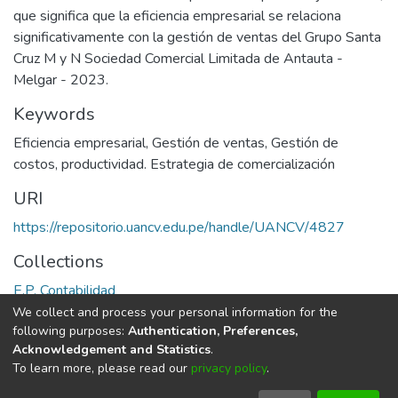
que significa que la eficiencia empresarial se relaciona
significativamente con la gestión de ventas del Grupo Santa
Cruz M y N Sociedad Comercial Limitada de Antauta -
Melgar - 2023.
Keywords
Eficiencia empresarial
,
Gestión de ventas
,
Gestión de
costos
,
productividad. Estrategia de comercialización
URI
https://repositorio.uancv.edu.pe/handle/UANCV/4827
Collections
E.P. Contabilidad
We collect and process your personal information for the
Full item page
following purposes:
Authentication, Preferences,
Acknowledgement and Statistics
.
To learn more, please read our
privacy policy
.
DSpace software
copyright © 2002-2026
LYRASIS