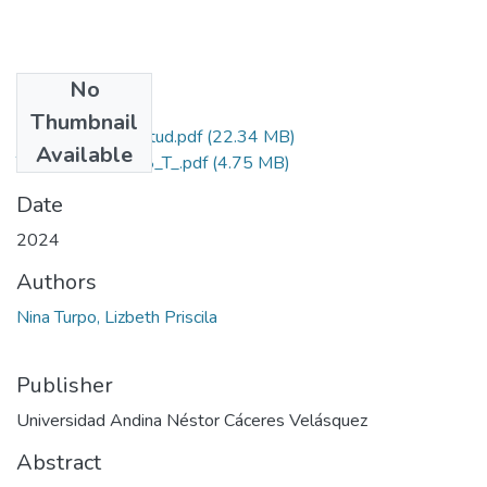
No
Files
Thumbnail
Grado de Similitud.pdf
(22.34 MB)
Available
T036_74378518_T_.pdf
(4.75 MB)
Date
2024
Authors
Nina Turpo, Lizbeth Priscila
Publisher
Universidad Andina Néstor Cáceres Velásquez
Abstract