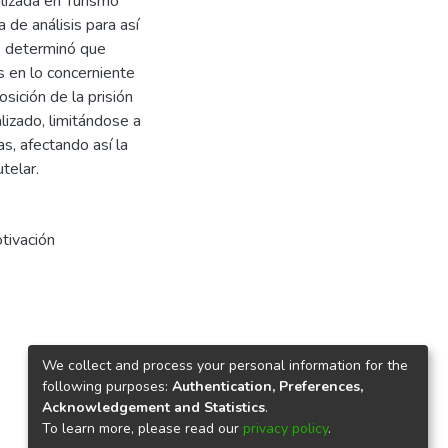
alizada en Turismo
 de análisis para así
se determinó que
s en lo concerniente
osición de la prisión
lizado, limitándose a
s, afectando así la
telar.
tivación
We collect and process your personal information for the
following purposes:
Authentication, Preferences,
Acknowledgement and Statistics
.
To learn more, please read our
privacy policy
.