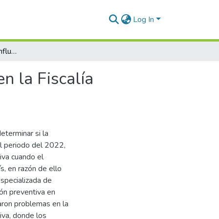
Log In
Prisión preventiva y su influencia en la efectividad en la Fiscalía Provincial Especializada de Turismo Cusco, 2022
en la Fiscalía
eterminar si la
el periodo del 2022,
iva cuando el
s, en razón de ello
 Especializada de
ión preventiva en
caron problemas en la
iva, donde los