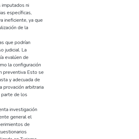
s imputados ni
as específicas,
a ineficiente, ya que
ización de la
as que podrían
 judicial. La
lía evalúen de
omo la configuración
ón preventiva Esto se
justa y adecuada de
a provación arbitraria
r parte de los
enta investigación
uente general el
uerimientos de
cuestionarios