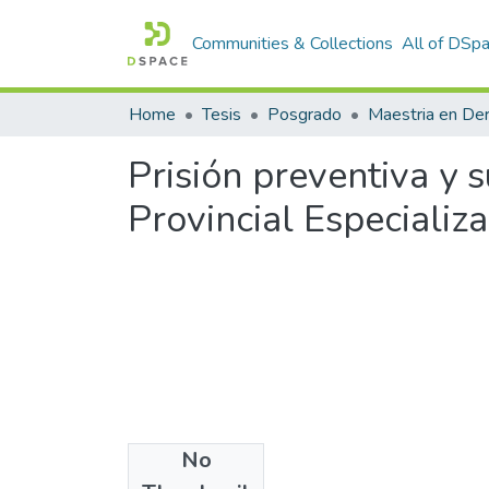
Communities & Collections
All of DSp
Home
Tesis
Posgrado
Maestria en De
Prisión preventiva y s
Provincial Especiali
No
Files