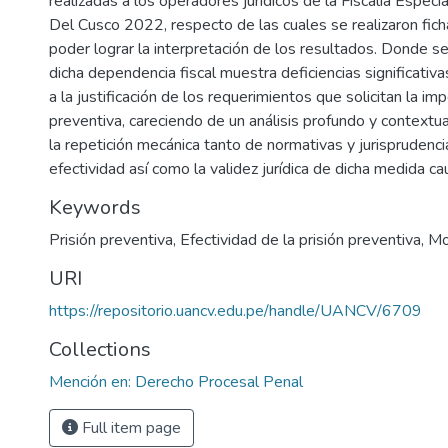
realizadas a los operadores jurídicos de la Fiscalía Especi
Del Cusco 2022, respecto de las cuales se realizaron ficha
poder lograr la interpretación de los resultados. Donde 
dicha dependencia fiscal muestra deficiencias significativa
a la justificación de los requerimientos que solicitan la imp
preventiva, careciendo de un análisis profundo y contextua
la repetición mecánica tanto de normativas y jurisprudencia
efectividad así como la validez jurídica de dicha medida cau
Keywords
Prisión preventiva
,
Efectividad de la prisión preventiva
,
Mo
URI
https://repositorio.uancv.edu.pe/handle/UANCV/6709
Collections
Mención en: Derecho Procesal Penal
Full item page