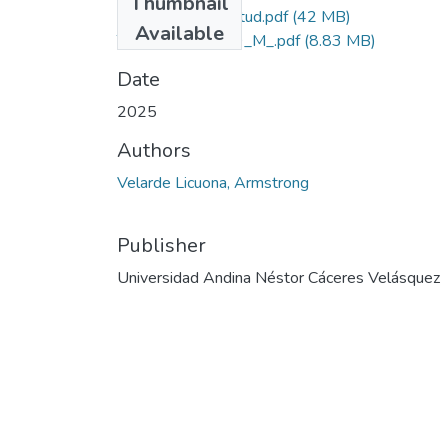
Thumbnail
Grado de Similitud.pdf
(42 MB)
Available
T036_45629309_M_.pdf
(8.83 MB)
Date
2025
Authors
Velarde Licuona, Armstrong
Publisher
Universidad Andina Néstor Cáceres Velásquez