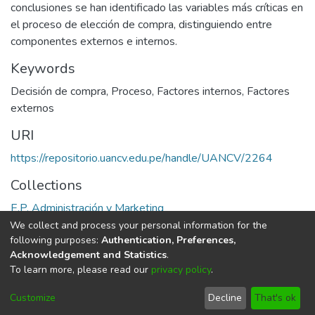
conclusiones se han identificado las variables más críticas en
el proceso de elección de compra, distinguiendo entre
componentes externos e internos.
Keywords
Decisión de compra
,
Proceso
,
Factores internos
,
Factores
externos
URI
https://repositorio.uancv.edu.pe/handle/UANCV/2264
Collections
E.P. Administración y Marketing
We collect and process your personal information for the
Full item page
following purposes:
Authentication, Preferences,
Acknowledgement and Statistics
.
To learn more, please read our
privacy policy
.
DSpace software
copyright © 2002-2026
LYRASIS
Cookie
Privacy
End User
Send
Customize
Decline
That's ok
settings
policy
Agreement
Feedback