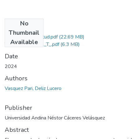
No
Files
Thumbnail
Grado de Similitud.pdf
(22.69 MB)
Available
T036_73324812_T_.pdf
(6.3 MB)
Date
2024
Authors
Vasquez Pari, Deliz Lucero
Publisher
Universidad Andina Néstor Cáceres Velásquez
Abstract