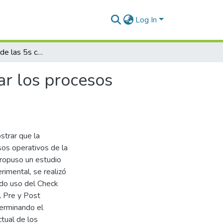
Log In
Implementación de las 5s como técnica para mejorar los procesos operativos en la Empresa Group Merkosur 2023
ar los procesos
strar que la
sos operativos de la
ropuso un estudio
rimental, se realizó
ndo uso del Check
l Pre y Post
erminando el
ctual de los