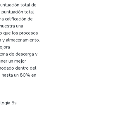
untuación total de
a puntuación total
 calificación de
 muestra una
do que los procesos
ga y almacenamiento.
ejora
 zona de descarga y
ener un mejor
modado dentro del
de hasta un 80% en
logía 5s