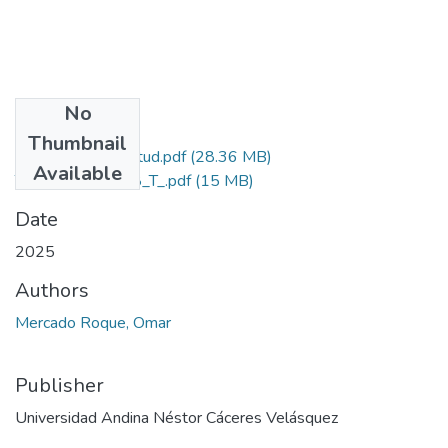
No
Files
Thumbnail
Grado de Similitud.pdf
(28.36 MB)
Available
T036_45653808_T_.pdf
(15 MB)
Date
2025
Authors
Mercado Roque, Omar
Publisher
Universidad Andina Néstor Cáceres Velásquez