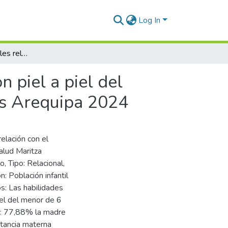
Log In
Habilidades funcionales relacionados con el relación piel a piel del menor de 6 meses Centro de Salud Maritza Campos Arequipa 2024
n piel a piel del
s Arequipa 2024
relación con el
alud Maritza
 Tipo: Relacional,
: Población infantil
s: Las habilidades
iel del menor de 6
n: 77,88% la madre
ctancia materna