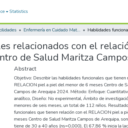
ace
Statistics
ilidades
Enfermería en Cuidado Materno Infantil con Mención en Crecimiento y Desarrollo
s relacionados con el relació
ntro de Salud Maritza Campo
Abstract
Objetivo: Describir las habilidades funcionales que tienen 
RELACION piel a piel del menor de 6 meses Centro de S
Campos de Arequipa 2024. Método: Enfoque: Cuantitativo,
analítico, Diseño: No experimental, Ámbito de investigación
menores de seis meses, un total de 112 niños. Resultado
funcionales que tienen relación con el RELACION piel a p
meses Centro de Salud Maritza Campos de Arequipa, so
tiene de 30 a 40 años (ns=0,000), El 67,86 % inicia la la