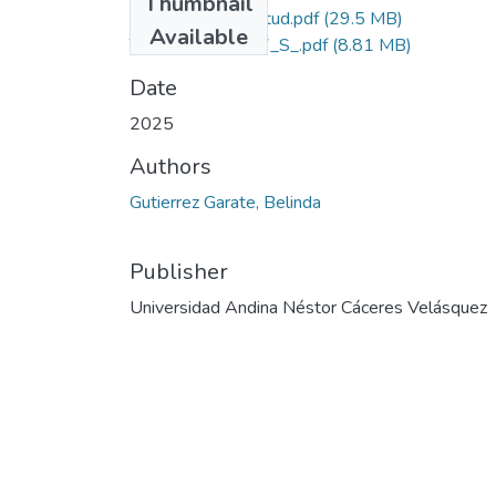
Thumbnail
Grado de Similitud.pdf
(29.5 MB)
Available
T036_44000917_S_.pdf
(8.81 MB)
Date
2025
Authors
Gutierrez Garate, Belinda
Publisher
Universidad Andina Néstor Cáceres Velásquez