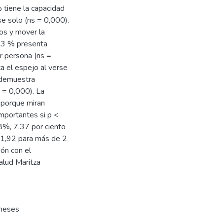
 tiene la capacidad
se solo (ns = 0,000).
os y mover la
,93 % presenta
r persona (ns =
a el espejo al verse
o demuestra
 = 0,000). La
 porque miran
mportantes si p <
8%, 7,37 por ciento
 1,92 para más de 2
ión con el
alud Maritza
meses