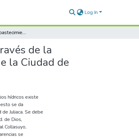
Log In
Evaluación del abastecimiento de agua potable, a través de la sectorización y micromedición, en la zona noreste de la Ciudad de Juliaca
ravés de la
de la Ciudad de
ios hídricos existe
, esto se da
d de Juliaca. Se debe
d. de Dios,
al Collasuyo,
arencias se