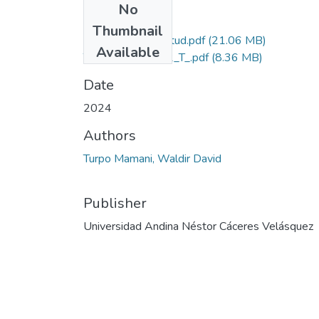
No
Files
Thumbnail
Grado de Similitud.pdf
(21.06 MB)
Available
T036_70865192_T_.pdf
(8.36 MB)
Date
2024
Authors
Turpo Mamani, Waldir David
Publisher
Universidad Andina Néstor Cáceres Velásquez