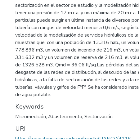
sectorización en el sector de estudio y la modelización hid
tener una presión de 17 m.c.a. y una máxima de 20 m.c.a.
partículas puede surgir en última instancia de diversos po
tubería con rangos de velocidad menor a 0,6 m/s, según l
velocidad de la modelización de servicios hidráulicos de la
muestran que, con una población de 13.316 hab., un volu
778.896 m3, un volumen de incendio de 216 m3, un vol
331.632 m3 y un volumen de reserva de 216 m3, el vol
de 1326.528 m3. Qmd = 36,06 lt/sg.Las pérdidas del si
desgaste de las redes de distribución, al descuido de las 
hidráulicas, a la falta de sectorización de las redes y a la 
tuberías, válvulas y grifos de FºFº. Se ha considerado in
de agua potable.
Keywords
Micromedición
,
Abastecimiento
,
Sectorización
URI
https://repositorio.uancv.edu.pe/handle/UANCV/4116