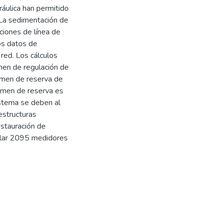
ráulica han permitido
 La sedimentación de
rciones de línea de
os datos de
 red. Los cálculos
men de regulación de
umen de reserva de
umen de reserva es
stema se deben al
estructuras
restauración de
stalar 2095 medidores