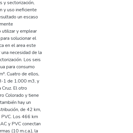
s y sectorización,
n y uso ineficiente
esultado un escaso
ormente
utilizar y emplear
para solucionar el
ca en el area este
r una necesidad de la
ctorización. Los seis
agua para consumo
³. Cuatro de ellos,
R-1 de 1.000 m3, y
Cruz. El otro
ro Colorado y tiene
 también hay un
tribución, de 42 km,
 y PVC. Los 466 km
F, AC y PVC conectan
mas (10 m.c.a.), la