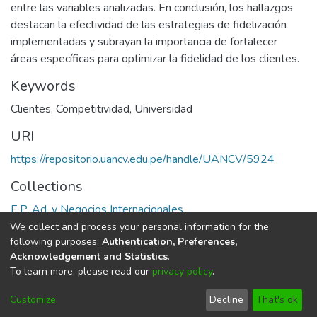
entre las variables analizadas. En conclusión, los hallazgos
destacan la efectividad de las estrategias de fidelización
implementadas y subrayan la importancia de fortalecer
áreas específicas para optimizar la fidelidad de los clientes.
Keywords
Clientes
,
Competitividad
,
Universidad
URI
https://repositorio.uancv.edu.pe/handle/UANCV/5924
Collections
E.P. Ad. y Negocios Internacionales
We collect and process your personal information for the
Full item page
following purposes:
Authentication, Preferences,
Acknowledgement and Statistics
.
To learn more, please read our
privacy policy
.
DSpace software
copyright © 2002-2026
LYRASIS
Cookie
Privacy
End User
Send
Customize
Decline
That's ok
settings
policy
Agreement
Feedback