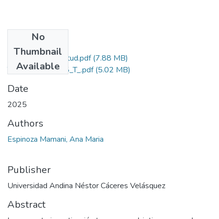
No
Files
Thumbnail
Grado de Similitud.pdf
(7.88 MB)
Available
T036_73429775_T_.pdf
(5.02 MB)
Date
2025
Authors
Espinoza Mamani, Ana Maria
Publisher
Universidad Andina Néstor Cáceres Velásquez
Abstract