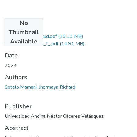
No
Files
Thumbnail
Grado de Similitud.pdf
(19.13 MB)
Available
T036_43887725_T_.pdf
(14.91 MB)
Date
2024
Authors
Sotelo Mamani, Jhermayn Richard
Publisher
Universidad Andina Néstor Cáceres Velásquez
Abstract