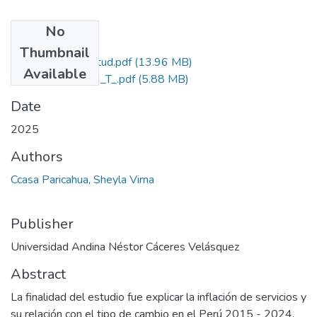
No
Files
Thumbnail
Grado de Similitud.pdf
(13.96 MB)
Available
T036_75953683_T_.pdf
(5.88 MB)
Date
2025
Authors
Ccasa Paricahua, Sheyla Virna
Publisher
Universidad Andina Néstor Cáceres Velásquez
Abstract
La finalidad del estudio fue explicar la inflación de servicios y
su relación con el tipo de cambio en el Perú 2015 - 2024.