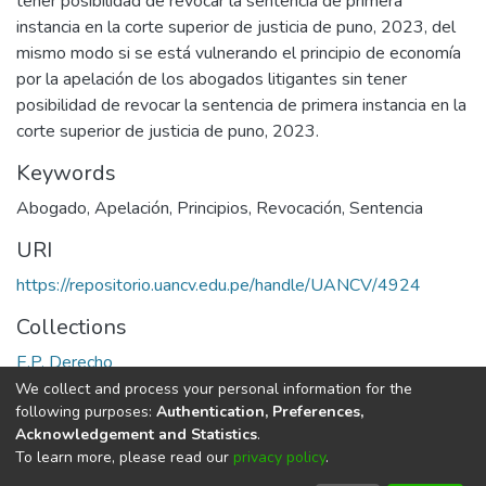
tener posibilidad de revocar la sentencia de primera
instancia en la corte superior de justicia de puno, 2023, del
mismo modo si se está vulnerando el principio de economía
por la apelación de los abogados litigantes sin tener
posibilidad de revocar la sentencia de primera instancia en la
corte superior de justicia de puno, 2023.
Keywords
Abogado
,
Apelación
,
Principios
,
Revocación
,
Sentencia
URI
https://repositorio.uancv.edu.pe/handle/UANCV/4924
Collections
E.P. Derecho
We collect and process your personal information for the
Full item page
following purposes:
Authentication, Preferences,
Acknowledgement and Statistics
.
To learn more, please read our
privacy policy
.
DSpace software
copyright © 2002-2026
LYRASIS