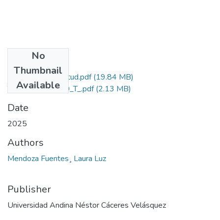
No
Files
Thumbnail
Grado de Similitud.pdf
(19.84 MB)
Available
T036_76536330_T_.pdf
(2.13 MB)
Date
2025
Authors
Mendoza Fuentes¸ Laura Luz
Publisher
Universidad Andina Néstor Cáceres Velásquez