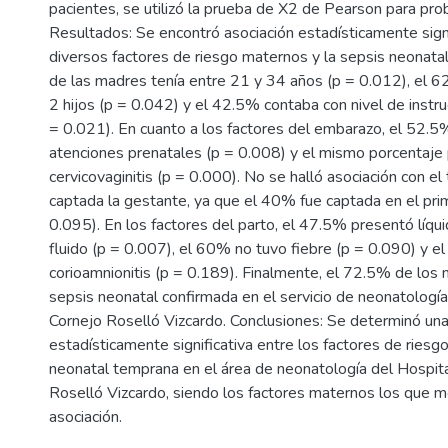
pacientes, se utilizó la prueba de X2 de Pearson para prob
Resultados: Se encontró asociación estadísticamente signi
diversos factores de riesgo maternos y la sepsis neonat
de las madres tenía entre 21 y 34 años (p = 0.012), el 6
2 hijos (p = 0.042) y el 42.5% contaba con nivel de instru
= 0.021). En cuanto a los factores del embarazo, el 52.
atenciones prenatales (p = 0.008) y el mismo porcentaje
cervicovaginitis (p = 0.000). No se halló asociación con el
captada la gestante, ya que el 40% fue captada en el prim
0.095). En los factores del parto, el 47.5% presentó líqu
fluido (p = 0.007), el 60% no tuvo fiebre (p = 0.090) y 
corioamnionitis (p = 0.189). Finalmente, el 72.5% de los
sepsis neonatal confirmada en el servicio de neonatología
Cornejo Roselló Vizcardo. Conclusiones: Se determinó una
estadísticamente significativa entre los factores de riesgo
neonatal temprana en el área de neonatología del Hospita
Roselló Vizcardo, siendo los factores maternos los que 
asociación.