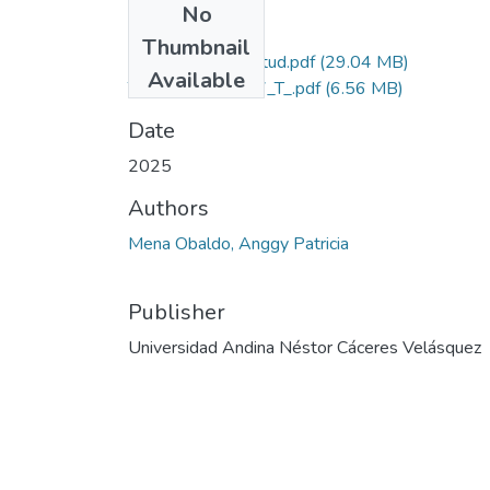
No
Files
Thumbnail
Grado de Similitud.pdf
(29.04 MB)
Available
T036_70189337_T_.pdf
(6.56 MB)
Date
2025
Authors
Mena Obaldo, Anggy Patricia
Publisher
Universidad Andina Néstor Cáceres Velásquez