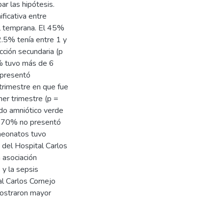
ar las hipótesis.
ficativa entre
al temprana. El 45%
2.5% tenía entre 1 y
cción secundaria (p
5% tuvo más de 6
 presentó
 trimestre en que fue
er trimestre (p =
ido amniótico verde
el 70% no presentó
 neonatos tuvo
 del Hospital Carlos
 asociación
 y la sepsis
l Carlos Cornejo
mostraron mayor