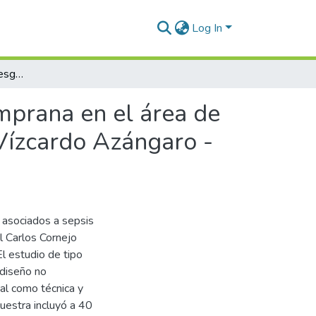
Log In
Factores asociados a riesgos de sepsis neonatal temprana en el área de neonatología del Hospital Carlos Cornejo Roselló Vízcardo Azángaro - 2024
emprana en el área de
Vízcardo Azángaro -
 asociados a sepsis
l Carlos Cornejo
l estudio de tipo
y diseño no
al como técnica y
uestra incluyó a 40