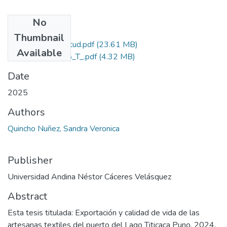
No
Files
Thumbnail
Grado de Similitud.pdf
(23.61 MB)
Available
T036_70244555_T_.pdf
(4.32 MB)
Date
2025
Authors
Quincho Nuñez, Sandra Veronica
Publisher
Universidad Andina Néstor Cáceres Velásquez
Abstract
Esta tesis titulada: Exportación y calidad de vida de las
artesanas textiles del puerto del Lago Titicaca Puno, 2024.