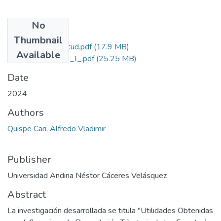
No
Files
Thumbnail
Grado de Similitud.pdf
(17.9 MB)
Available
T036_73647252_T_.pdf
(25.25 MB)
Date
2024
Authors
Quispe Cari, Alfredo Vladimir
Publisher
Universidad Andina Néstor Cáceres Velásquez
Abstract
La investigación desarrollada se titula "Utilidades Obtenidas