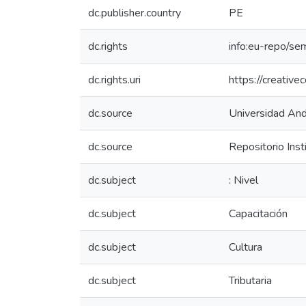
dc.publisher.country
PE
dc.rights
info:eu-repo/se
dc.rights.uri
https://creativ
dc.source
Universidad And
dc.source
Repositorio Ins
dc.subject
: Nivel
dc.subject
Capacitación
dc.subject
Cultura
dc.subject
Tributaria