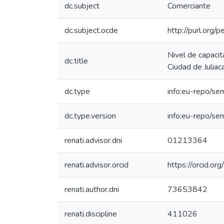
dc.subject
Comerciante
dc.subject.ocde
http://purl.org
Nivel de capacit
dc.title
Ciudad de Julia
dc.type
info:eu-repo/se
dc.type.version
info:eu-repo/se
renati.advisor.dni
01213364
renati.advisor.orcid
https://orcid.
renati.author.dni
73653842
renati.discipline
411026