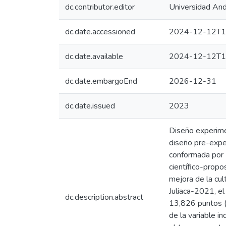
dc.contributor.editor
Universidad And
dc.date.accessioned
2024-12-12T1
dc.date.available
2024-12-12T1
dc.date.embargoEnd
2026-12-31
dc.date.issued
2023
Diseño experimen
diseño pre-exper
conformada por 
científico-propo
mejora de la cul
Juliaca-2021, el
dc.description.abstract
13,826 puntos (p
de la variable i