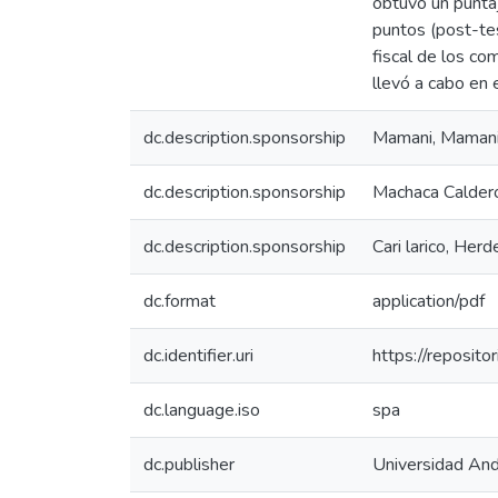
obtuvo un puntaj
puntos (post-tes
fiscal de los c
llevó a cabo en 
dc.description.sponsorship
Mamani, Mamani
dc.description.sponsorship
Machaca Calder
dc.description.sponsorship
Cari larico, Herd
dc.format
application/pdf
dc.identifier.uri
https://reposit
dc.language.iso
spa
dc.publisher
Universidad And