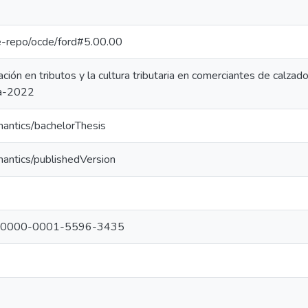
/pe-repo/ocde/ford#5.00.00
ación en tributos y la cultura tributaria en comerciantes de calza
ca-2022
mantics/bachelorThesis
mantics/publishedVersion
org/0000-0001-5596-3435