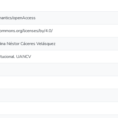
mantics/openAccess
ecommons.org/licenses/by/4.0/
ina Néstor Cáceres Velásquez
titucional. UANCV