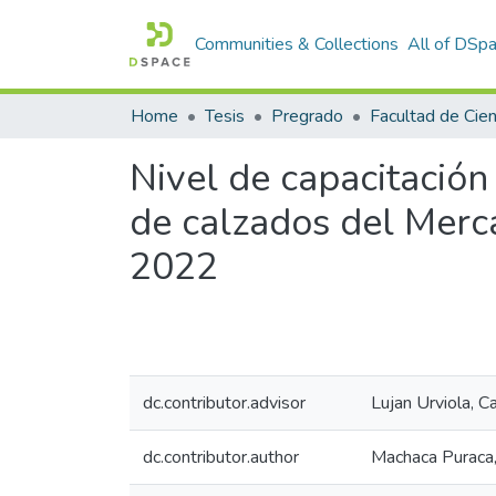
Communities & Collections
All of DSp
Home
Tesis
Pregrado
Nivel de capacitación 
de calzados del Merca
2022
dc.contributor.advisor
Lujan Urviola, C
dc.contributor.author
Machaca Puraca