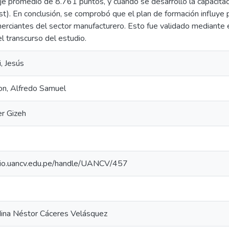
e promedio de 8.761 puntos, y cuando se desarrolló la capacitaci
t). En conclusión, se comprobó que el plan de formación influye p
omerciantes del sector manufacturero. Esto fue validado mediante
el transcurso del estudio.
, Jesús
on, Alfredo Samuel
er Gizeh
orio.uancv.edu.pe/handle/UANCV/457
ina Néstor Cáceres Velásquez