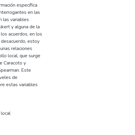
ormación específica
interrogantes en las
 las variables
ikert y alguna de la
 los acuerdos, en los
 desacuerdo, estoy
 unas relaciones
ollo local, que surge
de Caracoto y
 Spearman. Este
veles de
bre estas variables
 local