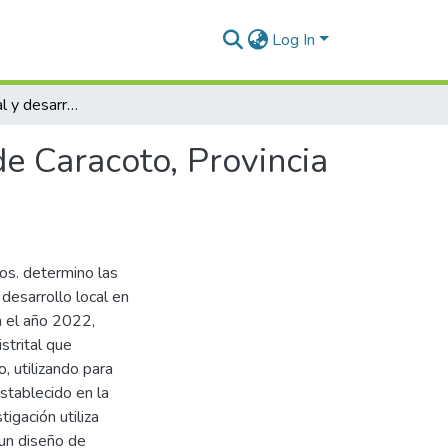
Log In
Gestión municipal y desarrollo local en el Distrito de Caracoto, Provincia de San Román, 2022
de Caracoto, Provincia
vos. determino las
 desarrollo local en
n el año 2022,
strital que
, utilizando para
stablecido en la
tigación utiliza
 un diseño de