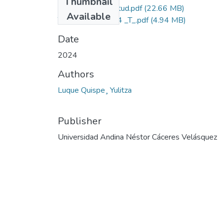
Thumbnail
Grado de Similitud.pdf
(22.66 MB)
Available
T036_ 73522844 _T_.pdf
(4.94 MB)
Date
2024
Authors
Luque Quispe¸ Yulitza
Publisher
Universidad Andina Néstor Cáceres Velásquez