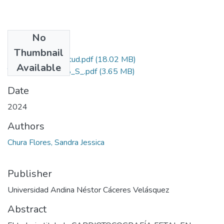
No
Files
Thumbnail
Grado de Similitud.pdf
(18.02 MB)
Available
T036_42047568_S_.pdf
(3.65 MB)
Date
2024
Authors
Chura Flores, Sandra Jessica
Publisher
Universidad Andina Néstor Cáceres Velásquez
Abstract