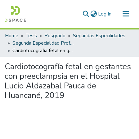
(current)
Log In
Communities & Collections
Home
Tesis
Posgrado
Segundas Especilidades
All of DSpace
Segunda Especialidad Profesional en Vitalidad Fetal
Cardiotocografía fetal en gestantes con preeclampsia en el Hospital Lucio Aldazabal Pauca de Huancané, 2019
Statistics
Cardiotocografía fetal en gestantes
con preeclampsia en el Hospital
Lucio Aldazabal Pauca de
Huancané, 2019