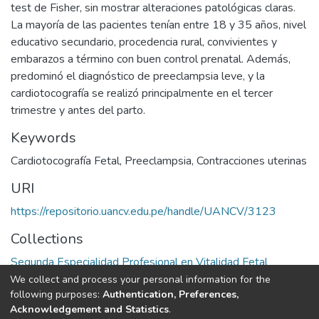
test de Fisher, sin mostrar alteraciones patológicas claras.
La mayoría de las pacientes tenían entre 18 y 35 años, nivel
educativo secundario, procedencia rural, convivientes y
embarazos a término con buen control prenatal. Además,
predominó el diagnóstico de preeclampsia leve, y la
cardiotocografía se realizó principalmente en el tercer
trimestre y antes del parto.
Keywords
Cardiotocografía Fetal
,
Preeclampsia
,
Contracciones uterinas
URI
https://repositorio.uancv.edu.pe/handle/UANCV/3123
Collections
Segunda Especialidad Profesional en Vitalidad Fetal
We collect and process your personal information for the
Full item page
following purposes:
Authentication, Preferences,
Acknowledgement and Statistics
.