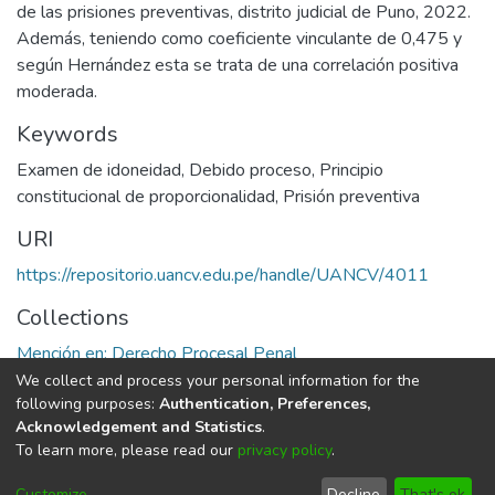
de las prisiones preventivas, distrito judicial de Puno, 2022.
Además, teniendo como coeficiente vinculante de 0,475 y
según Hernández esta se trata de una correlación positiva
moderada.
Keywords
Examen de idoneidad
,
Debido proceso
,
Principio
constitucional de proporcionalidad
,
Prisión preventiva
URI
https://repositorio.uancv.edu.pe/handle/UANCV/4011
Collections
Mención en: Derecho Procesal Penal
We collect and process your personal information for the
Full item page
following purposes:
Authentication, Preferences,
Acknowledgement and Statistics
.
To learn more, please read our
privacy policy
.
DSpace software
copyright © 2002-2026
LYRASIS
Cookie
Privacy
End User
Send
Customize
Decline
That's ok