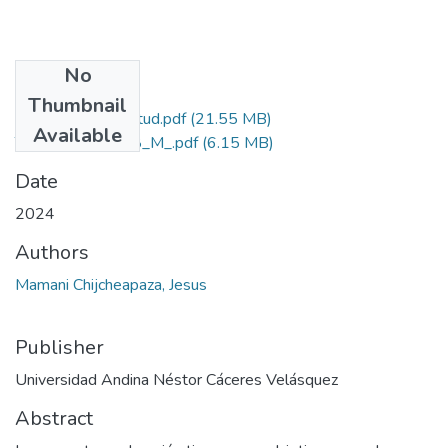
No
Files
Thumbnail
Grado de Similitud.pdf
(21.55 MB)
Available
T036_44695518_M_.pdf
(6.15 MB)
Date
2024
Authors
Mamani Chijcheapaza, Jesus
Publisher
Universidad Andina Néstor Cáceres Velásquez
Abstract