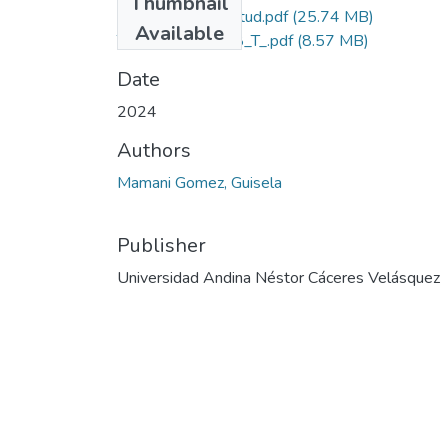
Thumbnail
Grado de Similitud.pdf
(25.74 MB)
Available
T036_70526298_T_.pdf
(8.57 MB)
Date
2024
Authors
Mamani Gomez, Guisela
Publisher
Universidad Andina Néstor Cáceres Velásquez