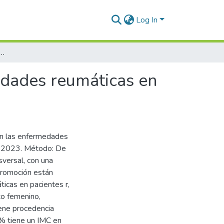
Log In
n asociados con las enfermedades reumáticas en pacientes de la Micro Red Cono Sur, Juliaca 2023
edades reumáticas en
con las enfermedades
ca 2023. Método: De
sversal, con una
promoción están
icas en pacientes r,
o femenino,
iene procedencia
% tiene un IMC en