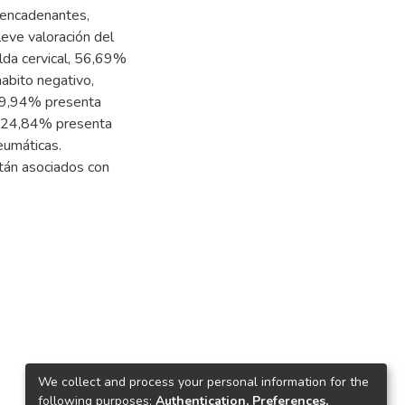
sencadenantes,
eve valoración del
lda cervical, 56,69%
habito negativo,
 29,94% presenta
 el 24,84% presenta
eumáticas.
tán asociados con
We collect and process your personal information for the
following purposes:
Authentication, Preferences,