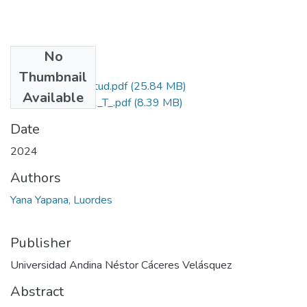
No
Files
Thumbnail
Grado de Similitud.pdf
(25.84 MB)
Available
T036_43832341_T_.pdf
(8.39 MB)
Date
2024
Authors
Yana Yapana, Luordes
Publisher
Universidad Andina Néstor Cáceres Velásquez
Abstract