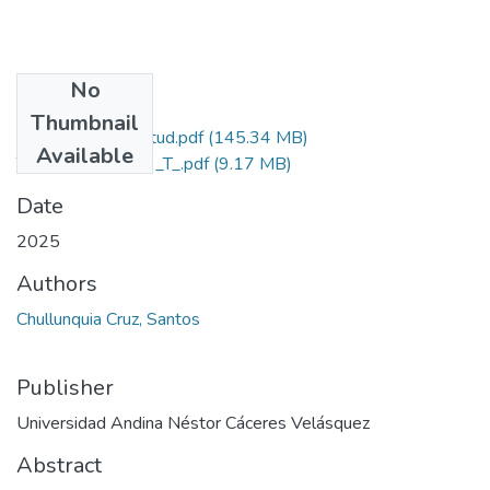
No
Files
Thumbnail
Grado de Similitud.pdf
(145.34 MB)
Available
T036_46023289_T_.pdf
(9.17 MB)
Date
2025
Authors
Chullunquia Cruz, Santos
Publisher
Universidad Andina Néstor Cáceres Velásquez
Abstract