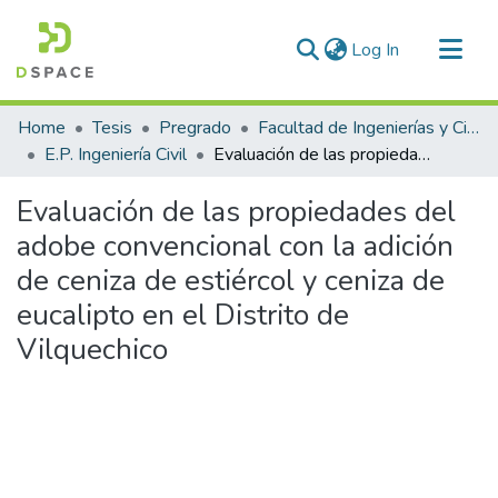
(current)
Log In
Communities & Collections
Home
Tesis
Pregrado
Facultad de Ingenierías y Ciencias Puras
All of DSpace
E.P. Ingeniería Civil
Evaluación de las propiedades del adobe convencional con la adición de ceniza de estiércol y ceniza de eucalipto en el Distrito de Vilquechico
Statistics
Evaluación de las propiedades del
adobe convencional con la adición
de ceniza de estiércol y ceniza de
eucalipto en el Distrito de
Vilquechico