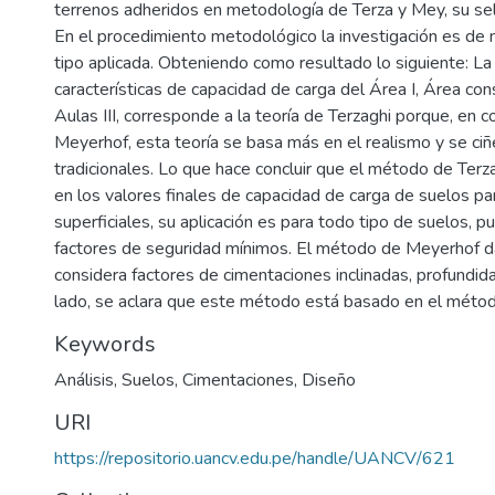
terrenos adheridos en metodología de Terza y Mey, su sel
En el procedimiento metodológico la investigación es de n
tipo aplicada. Obteniendo como resultado lo siguiente: La
características de capacidad de carga del Área I, Área cons
Aulas III, corresponde a la teoría de Terzaghi porque, en 
Meyerhof, esta teoría se basa más en el realismo y se ciñ
tradicionales. Lo que hace concluir que el método de Terz
en los valores finales de capacidad de carga de suelos p
superficiales, su aplicación es para todo tipo de suelos,
factores de seguridad mínimos. El método de Meyerhof da
considera factores de cimentaciones inclinadas, profundida
lado, se aclara que este método está basado en el métod
Keywords
Análisis
,
Suelos
,
Cimentaciones
,
Diseño
URI
https://repositorio.uancv.edu.pe/handle/UANCV/621