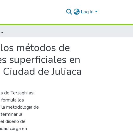
Log In
vo de la capacidad de carga por los métodos de terzaghi y meyerhof para el diseño de cimentaciones superficiales en suelos de la Urbanización Miguel Ramos Zela de la Ciudad de Juliaca
 los métodos de
s superficiales en
 Ciudad de Juliaca
s de Terzaghi asi
 formula los
r la metodología de
eterminar la
 el diseño de
idad carga en