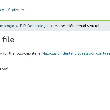
ace
Statistics
ntologia
E.P. Odontologia
Maloclusión dental y su relación con la recesión gingival en pacientes del Centro de Salud Santa Adriana Juliaca 2025
file
y for the following item:
Maloclusión dental y su relación con la r
d.pdf