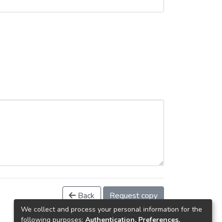
Back
Request copy
We collect and process your personal information for the
following purposes:
Authentication, Preferences,