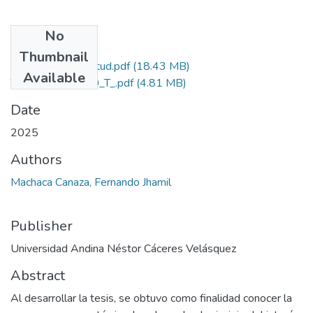
No
Files
Thumbnail
Grado de Similitud.pdf
(18.43 MB)
Available
T036_73619880_T_.pdf
(4.81 MB)
Date
2025
Authors
Machaca Canaza, Fernando Jhamil
Publisher
Universidad Andina Néstor Cáceres Velásquez
Abstract
Al desarrollar la tesis, se obtuvo como finalidad conocer la