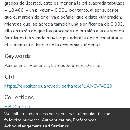
grados de libertad, esto es menor a la chi cuadrada tabulada
= 18,466, y un p-valor = 0,001, por tanto, al ser superior
que el margen de error va a señalar que existe vulneración,
mientras que, se aprecia también una significancia de 0,003,
ello en razón de que los procesos de omisión a la asistencia
familiar están siendo muy largos además de no constatar si
el alimentante tiene o no la economía suficiente.
Keywords
Alimentista
,
Bienestar
,
Interés Superior
,
Omisión
URI
https://repositorio.uancv.edu.pe/handle/UANCV/4929
Collections
E.P. Derecho
We collect and process your personal information for the
Full item page
following purposes:
Authentication, Preferences,
Acknowledgement and Statistics
.