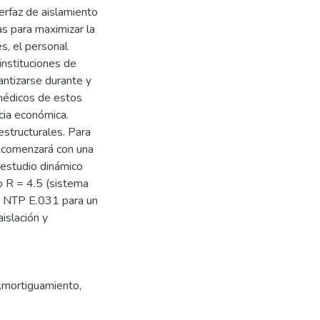
erfaz de aislamiento
s para maximizar la
es, el personal
instituciones de
antizarse durante y
médicos de estos
cia económica.
estructurales. Para
n comenzará con una
 estudio dinámico
o R = 4.5 (sistema
ma NTP E.031 para un
islación y
mortiguamiento
,