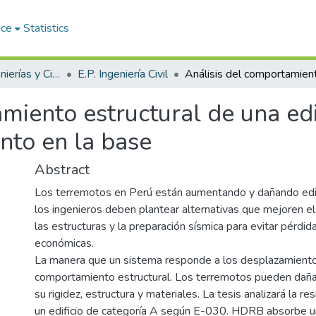
ace
Statistics
Facultad de Ingenierías y Ciencias Puras
E.P. Ingeniería Civil
miento estructural de una ed
ento en la base
Abstract
Los terremotos en Perú están aumentando y dañando edifi
los ingenieros deben plantear alternativas que mejoren 
las estructuras y la preparación sísmica para evitar pérdi
económicas.
La manera que un sistema responde a los desplazamiento
comportamiento estructural. Los terremotos pueden dañar
su rigidez, estructura y materiales. La tesis analizará la re
un edificio de categoría A según E-030. HDRB absorbe