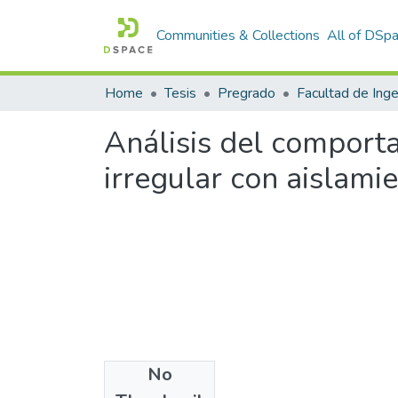
Communities & Collections
All of DSp
Home
Tesis
Pregrado
Análisis del comporta
irregular con aislami
No
Files