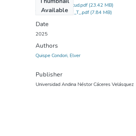
Thumbnail
Grado de Similitud.pdf
(23.42 MB)
Available
T036_45216237_T_.pdf
(7.84 MB)
Date
2025
Authors
Quispe Condori, Elver
Publisher
Universidad Andina Néstor Cáceres Velásquez