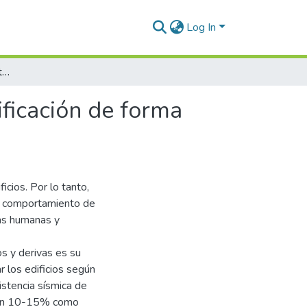
Log In
Análisis del comportamiento estructural de una edificación de forma irregular con aislamiento en la base
ificación de forma
cios. Por lo tanto,
el comportamiento de
das humanas y
s y derivas es su
 los edificios según
sistencia sísmica de
 un 10-15% como