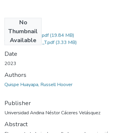
No
Files
Thumbnail
grado de similitud.pdf
(19.84 MB)
Available
T036_70203816_T.pdf
(3.33 MB)
Date
2023
Authors
Quispe Huayapa, Russell Hoover
Publisher
Universidad Andina Néstor Cáceres Velásquez
Abstract