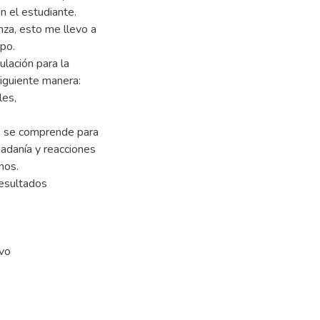
 el estudiante.
nza, esto me llevo a
ipo.
ulación para la
siguiente manera:
les,
e se comprende para
udadanía y reacciones
nos.
resultados
ivo