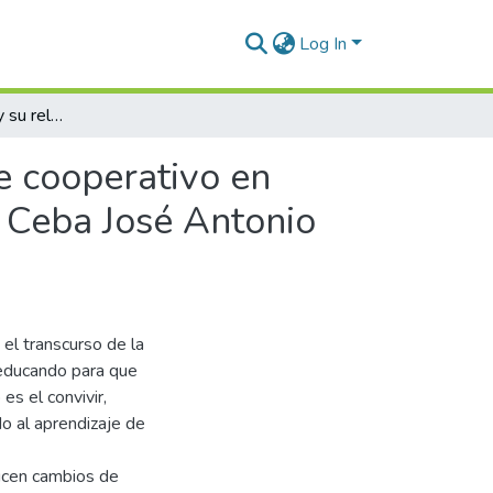
Log In
Convivencia escolar y su relación con el aprendizaje cooperativo en alumnos del tercer grado de Educación Secundaria Ceba José Antonio Encinas Juliaca 2019
je cooperativo en
 Ceba José Antonio
 el transcurso de la
 educando para que
es el convivir,
o al aprendizaje de
ucen cambios de