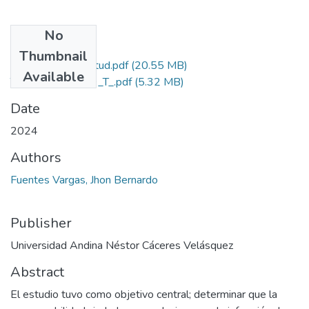
No
Files
Thumbnail
Grado de Similitud.pdf
(20.55 MB)
Available
T036_73021129_T_.pdf
(5.32 MB)
Date
2024
Authors
Fuentes Vargas, Jhon Bernardo
Publisher
Universidad Andina Néstor Cáceres Velásquez
Abstract
El estudio tuvo como objetivo central; determinar que la