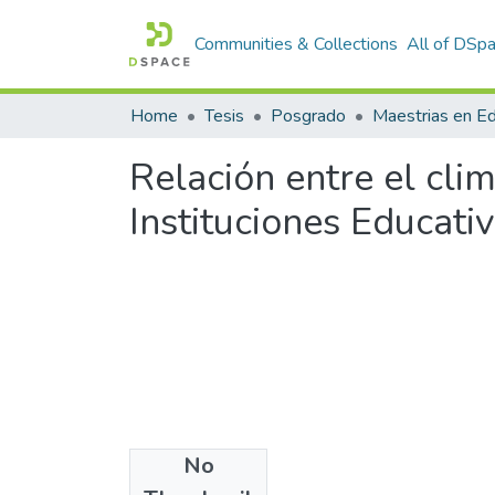
Communities & Collections
All of DSp
Home
Tesis
Posgrado
Maestrias en E
Relación entre el cli
Instituciones Educati
No
Files