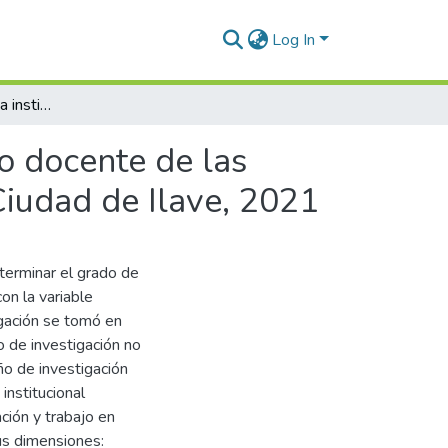
Log In
Relación entre el clima institucional y el desempeño docente de las Instituciones Educativas Primarias Estatales de la Ciudad de Ilave, 2021
ño docente de las
Ciudad de Ilave, 2021
eterminar el grado de
con la variable
igación se tomó en
o de investigación no
eño de investigación
institucional
ción y trabajo en
us dimensiones: