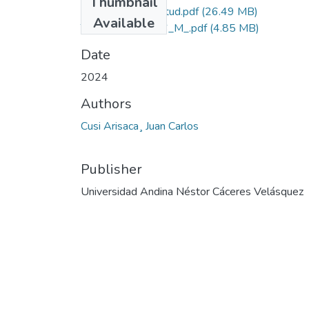
Thumbnail
Grado de Similitud.pdf
(26.49 MB)
Available
T036_42464556_M_.pdf
(4.85 MB)
Date
2024
Authors
Cusi Arisaca¸ Juan Carlos
Publisher
Universidad Andina Néstor Cáceres Velásquez