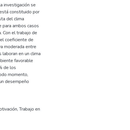
la investigación se
está constituido por
ta del clima
te para ambos casos
. Con el trabajo de
del coeficiente de
iva moderada entre
 laboran en un clima
biente favorable
% de los
 todo momento,
n un desempeño
tivación
,
Trabajo en