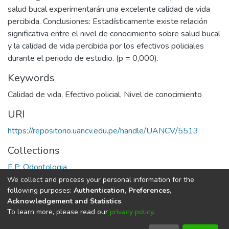
salud bucal experimentarán una excelente calidad de vida
percibida. Conclusiones: Estadísticamente existe relación
significativa entre el nivel de conocimiento sobre salud bucal
y la calidad de vida percibida por los efectivos policiales
durante el periodo de estudio. (p = 0,000).
Keywords
Calidad de vida
,
Efectivo policial
,
Nivel de conocimiento
URI
https://repositorio.uancv.edu.pe/handle/UANCV/5513
Collections
E.P. Odontologia
We collect and process your personal information for the
Full item page
following purposes:
Authentication, Preferences,
Acknowledgement and Statistics
.
To learn more, please read our
privacy policy
.
DSpace software
copyright © 2002-2026
LYRASIS