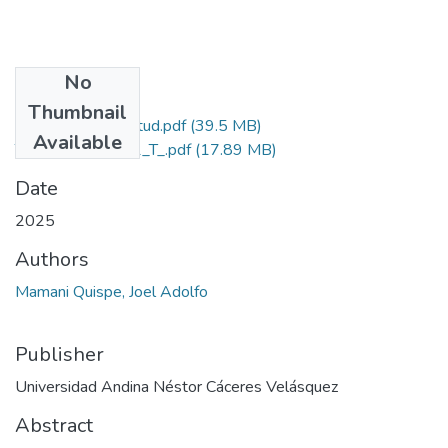
No
Files
Thumbnail
Grado de Similitud.pdf
(39.5 MB)
Available
T036_45717771_T_.pdf
(17.89 MB)
Date
2025
Authors
Mamani Quispe, Joel Adolfo
Publisher
Universidad Andina Néstor Cáceres Velásquez
Abstract