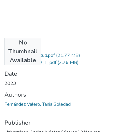
No
Files
Thumbnail
Grado de Similitud.pdf
(21.77 MB)
Available
T036_70148660_T_.pdf
(2.76 MB)
Date
2023
Authors
Fernández Valero, Tania Soledad
Publisher