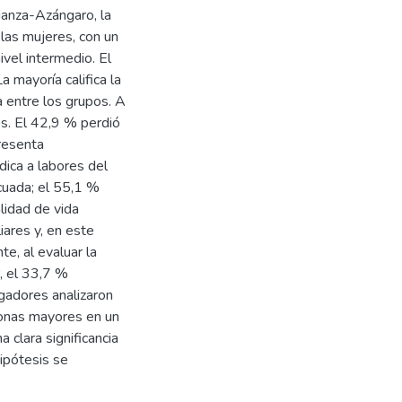
ianza-Azángaro, la
las mujeres, con un
ivel intermedio. El
 mayoría califica la
 entre los grupos. A
s. El 42,9 % perdió
resenta
dica a labores del
cuada; el 55,1 %
lidad de vida
iares y, en este
e, al evaluar la
r, el 33,7 %
gadores analizaron
rsonas mayores en un
 clara significancia
ipótesis se