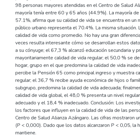
98 personas mayores atendidas en el Centro de Salud Al
mayoría tenía entre 60 y 65 años (44.9%). La mayoría de 
57.1%, afirma que su calidad de vida se encuentra en un n
público urbano representa el 70.4%. La misma situación. La
calidad de vida como promedio. No hay una gran diferencia
veces resulta interesante cómo se desarrollan estos dato
a su cónyuge; el 67,3 % alcanzó educación secundaria y p
mayoritariamente calidad de vida regular; el 50,0 % se de
hogar, grupo en el que predomina la calidad de vida inade
percibe la Pensión 65 como principal ingreso y muestra ca
regular; el 36,7 % recibe ayuda económica de hijos o famil
subgrupo, predomina la calidad de vida adecuada; finalment
calidad de vida global, el 48,0 % presenta un nivel regula
adecuado y el 18,4 % inadecuado. Conclusión: Los investi
los factores que influyen en la calidad de vida de las pe
Centro de Salud Alianza Azángaro. Las cifras mostraron una
(P < 0,000). Dado que los datos alcanzaron P < 0,05, la h
mantiene.