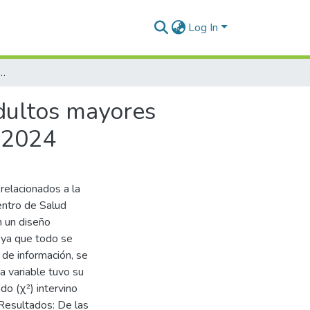
Log In
ad de vida de los adultos mayores atendidos en el Centro de Salud Alianza Azángaro 2024
adultos mayores
 2024
 relacionados a la
entro de Salud
 un diseño
, ya que todo se
n de información, se
a variable tuvo su
do (χ²) intervino
 Resultados: De las