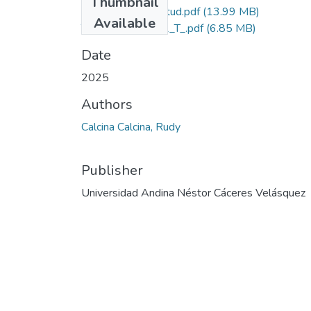
Thumbnail
Grado de Similitud.pdf
(13.99 MB)
Available
T036_73806382_T_.pdf
(6.85 MB)
Date
2025
Authors
Calcina Calcina, Rudy
Publisher
Universidad Andina Néstor Cáceres Velásquez