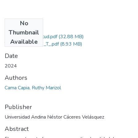
No
Files
Thumbnail
Grado de Similitud.pdf
(32.88 MB)
Available
T036_70185916_T_.pdf
(8.93 MB)
Date
2024
Authors
Cama Capia, Ruthy Marizol
Publisher
Universidad Andina Néstor Cáceres Velásquez
Abstract