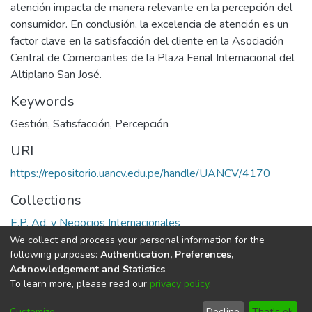
atención impacta de manera relevante en la percepción del
consumidor. En conclusión, la excelencia de atención es un
factor clave en la satisfacción del cliente en la Asociación
Central de Comerciantes de la Plaza Ferial Internacional del
Altiplano San José.
Keywords
Gestión
,
Satisfacción
,
Percepción
URI
https://repositorio.uancv.edu.pe/handle/UANCV/4170
Collections
E.P. Ad. y Negocios Internacionales
We collect and process your personal information for the
Full item page
following purposes:
Authentication, Preferences,
Acknowledgement and Statistics
.
To learn more, please read our
privacy policy
.
DSpace software
copyright © 2002-2026
LYRASIS
Cookie
Privacy
End User
Send
Customize
Decline
That's ok