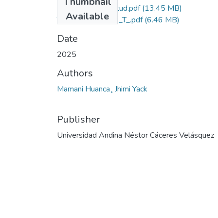
Thumbnail
Grado de Similitud.pdf
(13.45 MB)
Available
T036_47092453_T_.pdf
(6.46 MB)
Date
2025
Authors
Mamani Huanca¸ Jhimi Yack
Publisher
Universidad Andina Néstor Cáceres Velásquez