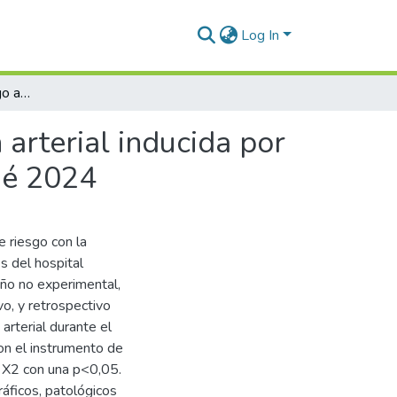
Log In
Determinantes de riesgo asociado a la hipertensión arterial inducida por el embarazo en gestantes del Hospital de Huancané 2024
 arterial inducida por
né 2024
e riesgo con la
s del hospital
ño no experimental,
vo, y retrospectivo
rterial durante el
con el instrumento de
l X2 con una p<0,05.
áficos, patológicos