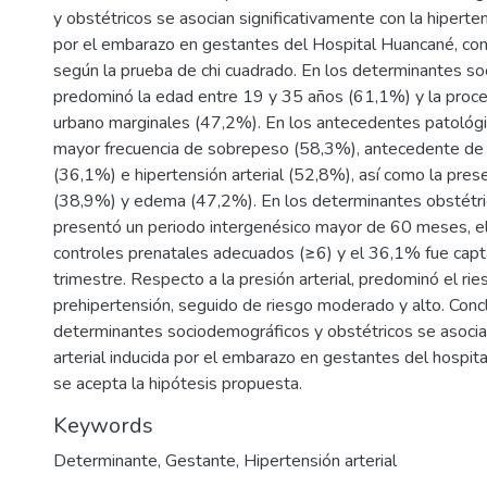
y obstétricos se asocian significativamente con la hiperten
por el embarazo en gestantes del Hospital Huancané, co
según la prueba de chi cuadrado. En los determinantes s
predominó la edad entre 19 y 35 años (61,1%) y la proc
urbano marginales (47,2%). En los antecedentes patológi
mayor frecuencia de sobrepeso (58,3%), antecedente de
(36,1%) e hipertensión arterial (52,8%), así como la prese
(38,9%) y edema (47,2%). En los determinantes obstétri
presentó un periodo intergenésico mayor de 60 meses, 
controles prenatales adecuados (≥6) y el 36,1% fue cap
trimestre. Respecto a la presión arterial, predominó el rie
prehipertensión, seguido de riesgo moderado y alto. Conc
determinantes sociodemográficos y obstétricos se asocian
arterial inducida por el embarazo en gestantes del hospi
se acepta la hipótesis propuesta.
Keywords
Determinante
,
Gestante
,
Hipertensión arterial