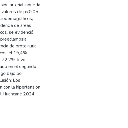
sión arterial inducida
n valores de p<0,05
ociodemográficos,
edencia de áreas
cos, se evidenció
 preeclampsia
ncia de proteinuria
cos, el 19,4%
el 72,2% tuvo
tado en el segundo
sgo bajo por
lusión: Los
 con la hipertensión
tal Huancané 2024