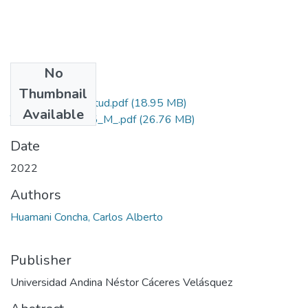
No
Files
Thumbnail
Grado de Similitud.pdf
(18.95 MB)
Available
T036_30766715_M_.pdf
(26.76 MB)
Date
2022
Authors
Huamani Concha, Carlos Alberto
Publisher
Universidad Andina Néstor Cáceres Velásquez