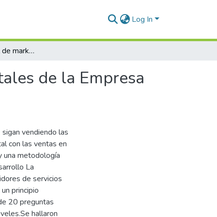
Log In
Influencia del nivel de marketing en las ventas digitales de la Empresa Computactus Juliaca 2024
itales de la Empresa
e sigan vendiendo las
al con las ventas en
o y una metodología
sarrollo La
dores de servicios
n principio
 de 20 preguntas
veles.Se hallaron