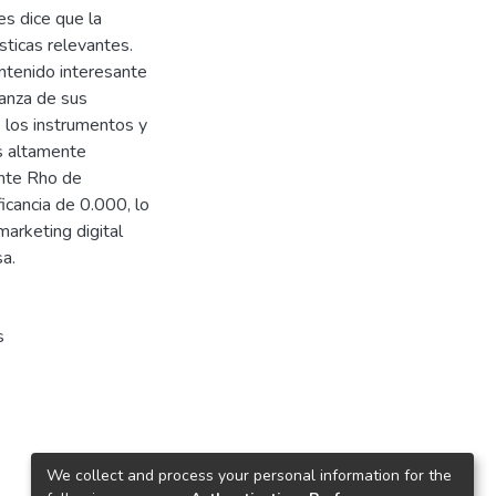
s dice que la
sticas relevantes.
ntenido interesante
ianza de sus
e los instrumentos y
s altamente
ente Rho de
icancia de 0.000, lo
marketing digital
a.
s
We collect and process your personal information for the