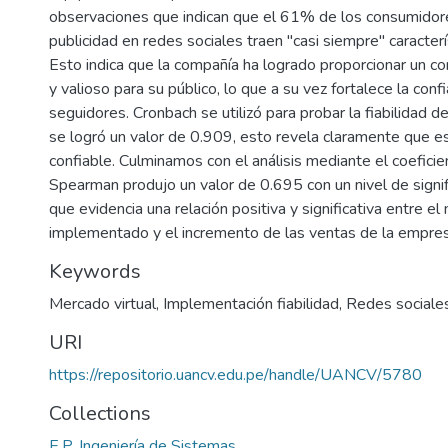
observaciones que indican que el 61% de los consumidore
publicidad en redes sociales traen "casi siempre" caracterí
Esto indica que la compañía ha logrado proporcionar un co
y valioso para su público, lo que a su vez fortalece la conf
seguidores. Cronbach se utilizó para probar la fiabilidad d
se logró un valor de 0.909, esto revela claramente que e
confiable. Culminamos con el análisis mediante el coefici
Spearman produjo un valor de 0.695 con un nivel de signif
que evidencia una relación positiva y significativa entre el 
implementado y el incremento de las ventas de la empres
Keywords
Mercado virtual
,
Implementación fiabilidad
,
Redes sociale
URI
https://repositorio.uancv.edu.pe/handle/UANCV/5780
Collections
E.P. Ingeniería de Sistemas