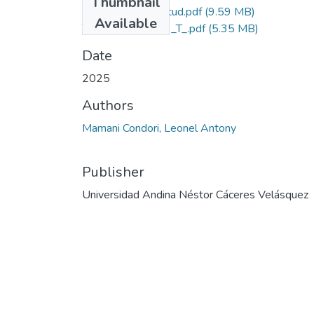
Thumbnail
Grado de Similitud.pdf
(9.59 MB)
Available
T036_72170849_T_.pdf
(5.35 MB)
Date
2025
Authors
Mamani Condori, Leonel Antony
Publisher
Universidad Andina Néstor Cáceres Velásquez