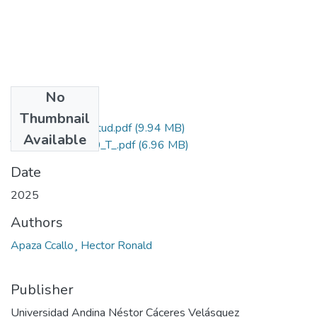
No
Files
Thumbnail
Grado de Similitud.pdf
(9.94 MB)
Available
T036_74526010_T_.pdf
(6.96 MB)
Date
2025
Authors
Apaza Ccallo¸ Hector Ronald
Publisher
Universidad Andina Néstor Cáceres Velásquez