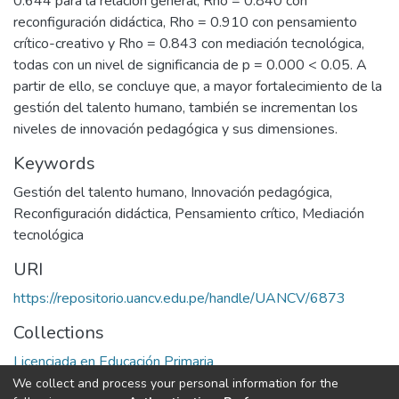
0.644 para la relación general, Rho = 0.840 con
reconfiguración didáctica, Rho = 0.910 con pensamiento
crítico-creativo y Rho = 0.843 con mediación tecnológica,
todas con un nivel de significancia de p = 0.000 < 0.05. A
partir de ello, se concluye que, a mayor fortalecimiento de la
gestión del talento humano, también se incrementan los
niveles de innovación pedagógica y sus dimensiones.
Keywords
Gestión del talento humano
,
Innovación pedagógica
,
Reconfiguración didáctica
,
Pensamiento crítico
,
Mediación
tecnológica
URI
https://repositorio.uancv.edu.pe/handle/UANCV/6873
Collections
Licenciada en Educación Primaria
We collect and process your personal information for the