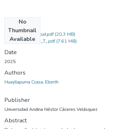
No
Files
Thumbnail
Grado de Similitud.pdf
(20.3 MB)
Available
T036_47366772_T_.pdf
(7.61 MB)
Date
2025
Authors
Huayllapuma Ccasa, Eberth
Publisher
Universidad Andina Néstor Cáceres Velásquez
Abstract